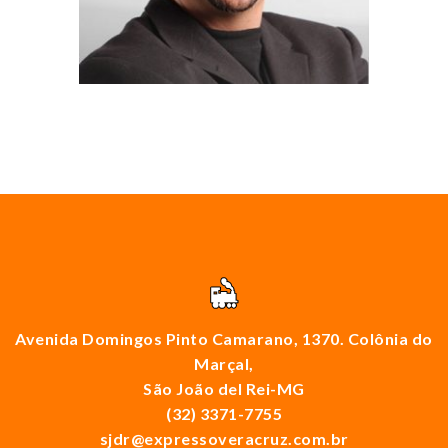
Avenida Domingos Pinto Camarano, 1370. Colônia do
Marçal,
São João del Rei-MG
(32) 3371-7755
sjdr@expressoveracruz.com.br