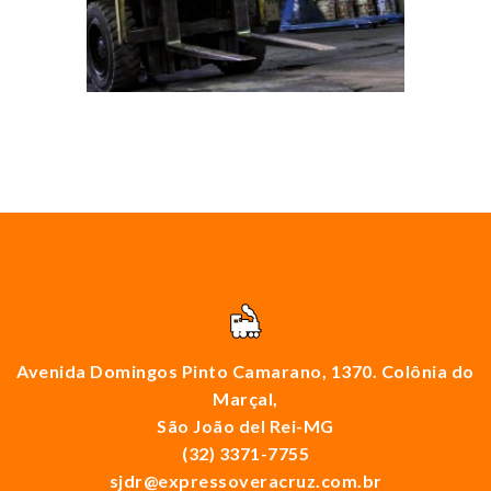
Avenida Domingos Pinto Camarano, 1370. Colônia do
Marçal,
São João del Rei-MG
(32) 3371-7755
sjdr@expressoveracruz.com.br