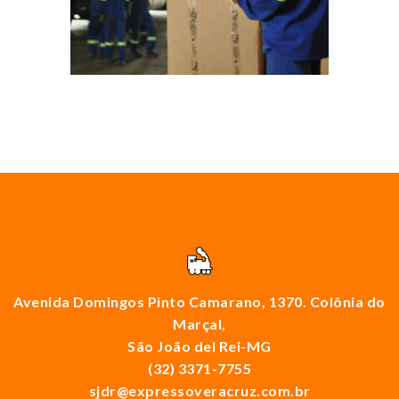
Avenida Domingos Pinto Camarano, 1370. Colônia do
Marçal,
São João del Rei-MG
(32) 3371-7755
sjdr@expressoveracruz.com.br