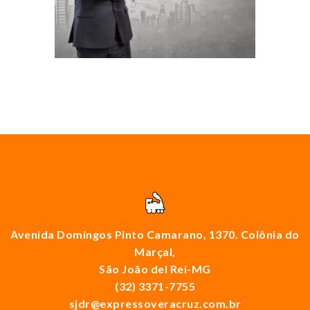
Avenida Domingos Pinto Camarano, 1370. Colônia do
Marçal,
São João del Rei-MG
(32) 3371-7755
sjdr@expressoveracruz.com.br