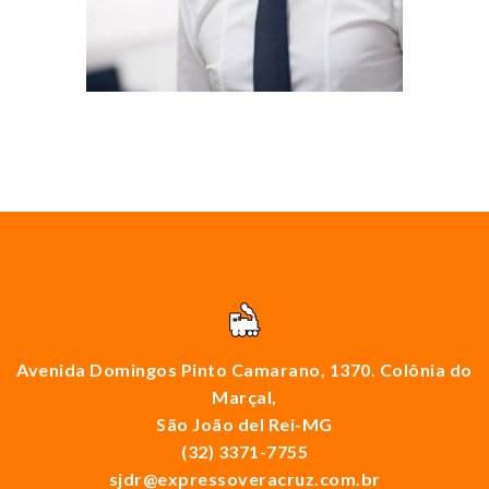
Avenida Domingos Pinto Camarano, 1370. Colônia do
Marçal,
São João del Rei-MG
(32) 3371-7755
sjdr@expressoveracruz.com.br