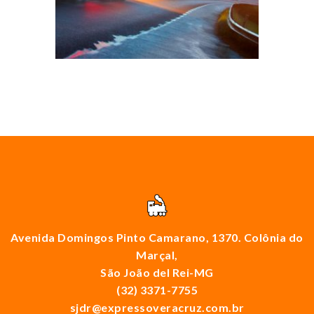
Avenida Domingos Pinto Camarano, 1370. Colônia do
Marçal,
São João del Rei-MG
(32) 3371-7755
sjdr@expressoveracruz.com.br