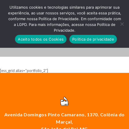
Utilizamos cookies e tecnologias similares para aprimorar sua
experiência, ao usar nossos serviços, você aceita essa prática,
conforme nossa Política de Privacidade. Em conformidade com
a LGPD. Para mais informações, acesse nossa Política de
Privacidade.
PROJECTS
Aceito todos os Cookies
Política de privacidade
[ess_grid alias=”portfolio_2″]
Avenida Domingos Pinto Camarano, 1370. Colônia do
Marçal,
São João del Rei-MG