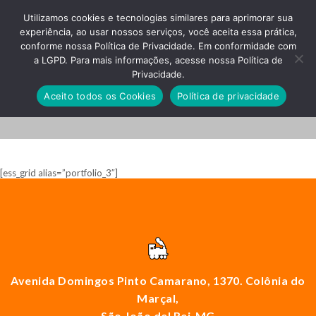
Utilizamos cookies e tecnologias similares para aprimorar sua
experiência, ao usar nossos serviços, você aceita essa prática,
conforme nossa Política de Privacidade. Em conformidade com
a LGPD. Para mais informações, acesse nossa Política de
Privacidade.
Projects
Aceito todos os Cookies
Política de privacidade
[ess_grid alias=”portfolio_3″]
Avenida Domingos Pinto Camarano, 1370. Colônia do
Marçal,
São João del Rei-MG