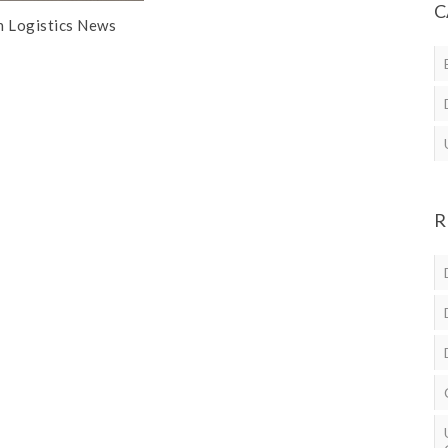
C
n Logistics News
R