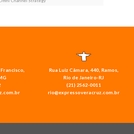
Omni Channel Strategy
 Francisco,
Rua Luiz Câmara, 440, Ramos,
-MG
Rio de Janeiro-RJ
2
(21) 2562-0011
z.com.br
rio@expressoveracruz.com.br